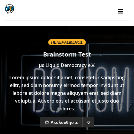
ΠΕΠΕΡΑΣΜΈΝΟΣ
Brainstorm Test
με
Liquid Democracy e.V.
Lorem ipsum dolor sit amet, consetetur sadipscing
elitr, sed diam nonumy eirmod tempor invidunt ut
labore et dolore magna aliquyam erat, sed diam
voluptua. At vero eos et accusam et justo duo
dolores…
Ακολουθηστε
0