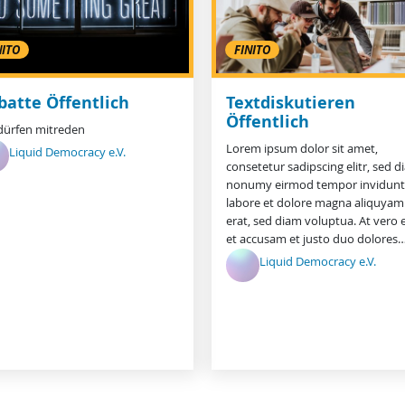
NITO
FINITO
batte Öffentlich
Textdiskutieren
Öffentlich
 dürfen mitreden
Lorem ipsum dolor sit amet,
Liquid Democracy e.V.
consetetur sadipscing elitr, sed 
nonumy eirmod tempor invidunt
labore et dolore magna aliquyam
erat, sed diam voluptua. At vero 
et accusam et justo duo dolores
Liquid Democracy e.V.