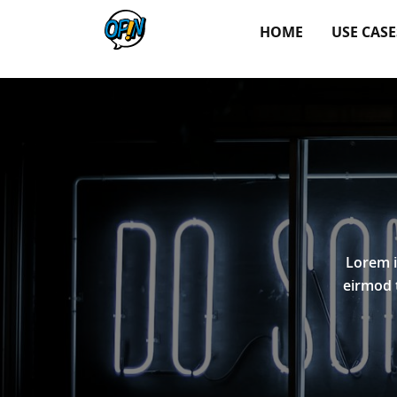
HOME
USE CASE
Lorem i
eirmod 