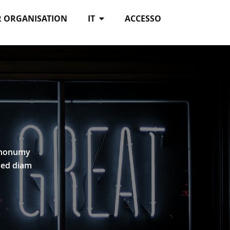
R ORGANISATION
IT
ACCESSO
m nonumy
sed diam