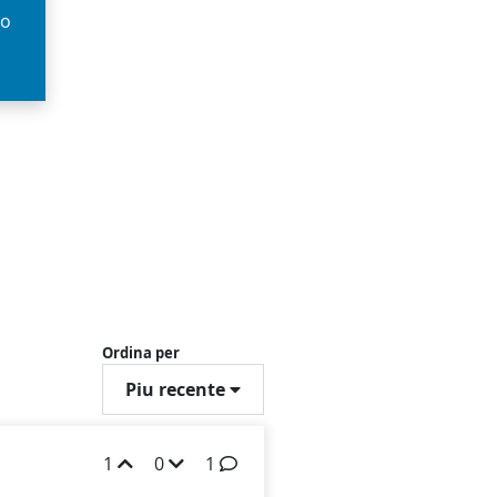
so
Ordina per
Piu recente
1
0
1