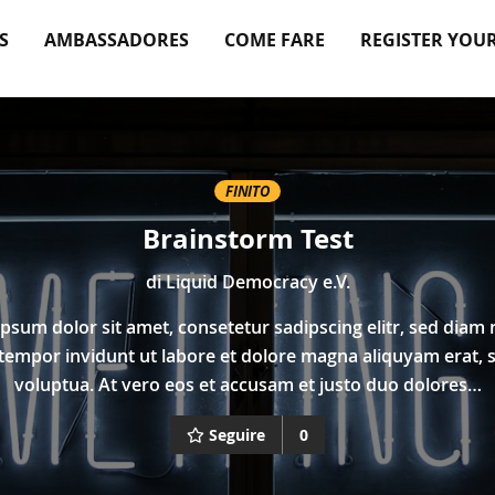
S
AMBASSADORES
COME FARE
REGISTER YOU
FINITO
Brainstorm Test
di
Liquid Democracy e.V.
psum dolor sit amet, consetetur sadipscing elitr, sed dia
tempor invidunt ut labore et dolore magna aliquyam erat, 
voluptua. At vero eos et accusam et justo duo dolores…
Seguire
0