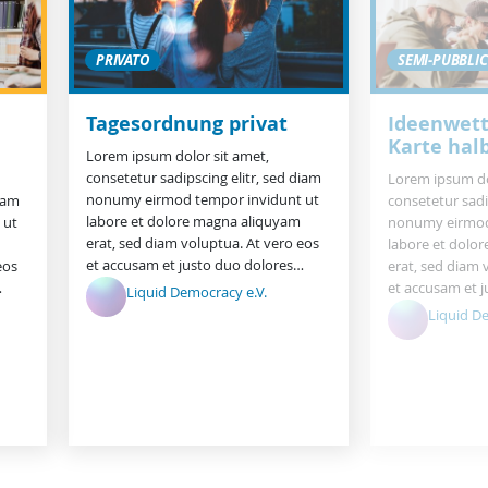
PRIVATO
SEMI-PUBBLI
Tagesordnung privat
Ideenwet
Karte halb
Lorem ipsum dolor sit amet,
consetetur sadipscing elitr, sed diam
Lorem ipsum do
nonumy eirmod tempor invidunt ut
diam
consetetur sadi
labore et dolore magna aliquyam
 ut
nonumy eirmod
erat, sed diam voluptua. At vero eos
labore et dolo
et accusam et justo duo dolores…
eos
erat, sed diam 
…
et accusam et 
Liquid Democracy e.V.
Liquid D