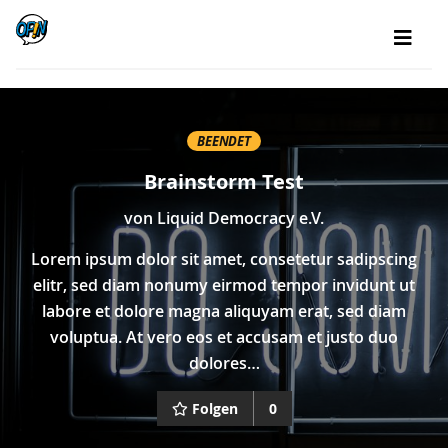
BEENDET
Brainstorm Test
von
Liquid Democracy e.V.
Lorem ipsum dolor sit amet, consetetur sadipscing
elitr, sed diam nonumy eirmod tempor invidunt ut
labore et dolore magna aliquyam erat, sed diam
voluptua. At vero eos et accusam et justo duo
dolores…
Folgen
0