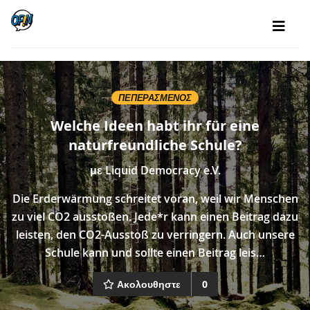
ΠΕΠΕΡΑΣΜΈΝΟΣ
Welche Ideen habt ihr für eine
naturfreundliche Schule?
με
Liquid Democracy e.V.
Die Erderwärmung schreitet voran, weil wir Menschen
zu viel CO2 ausstoßen. Jede*r kann einen Beitrag dazu
leisten, den CO2-Ausstoß zu verringern. Auch unsere
Schule kann und sollte einen Beitrag leis…
Ακολουθηστε
0