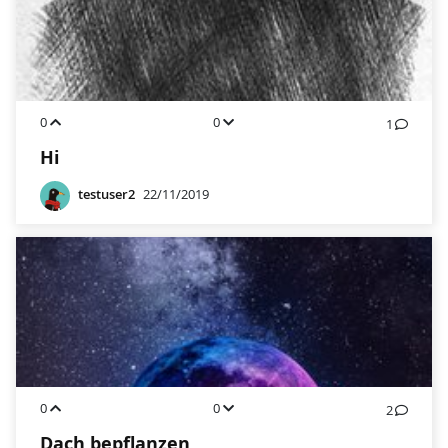
0
0
1
Hi
testuser2
22/11/2019
0
0
2
Dach bepflanzen