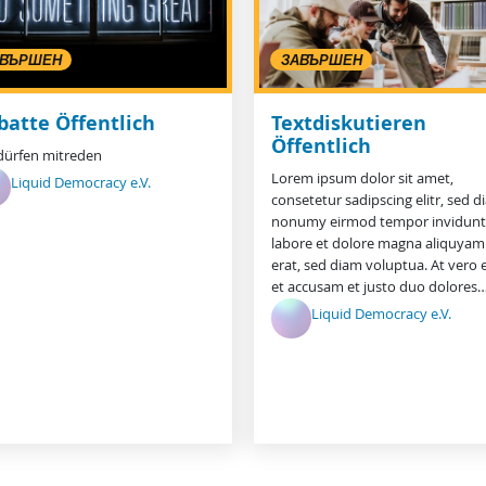
АВЪРШЕН
ЗАВЪРШЕН
batte Öffentlich
Textdiskutieren
Öffentlich
 dürfen mitreden
Lorem ipsum dolor sit amet,
Liquid Democracy e.V.
consetetur sadipscing elitr, sed 
nonumy eirmod tempor invidunt
labore et dolore magna aliquyam
erat, sed diam voluptua. At vero 
et accusam et justo duo dolores
Liquid Democracy e.V.