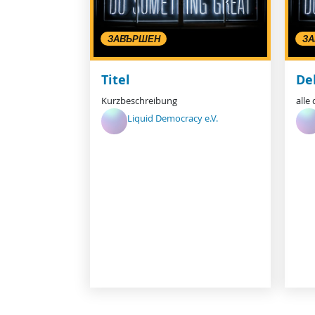
ЗАВЪРШЕН
З
Titel
De
Kurzbeschreibung
alle
Liquid Democracy e.V.