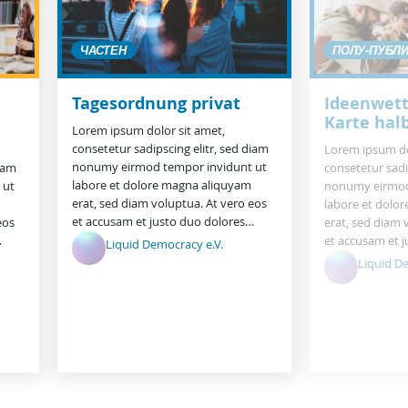
ЧАСТЕН
ПОЛУ-ПУБЛ
Tagesordnung privat
Ideenwet
Karte halb
Lorem ipsum dolor sit amet,
consetetur sadipscing elitr, sed diam
Lorem ipsum do
nonumy eirmod tempor invidunt ut
diam
consetetur sadi
labore et dolore magna aliquyam
 ut
nonumy eirmod
erat, sed diam voluptua. At vero eos
labore et dolo
et accusam et justo duo dolores…
eos
erat, sed diam 
…
et accusam et 
Liquid Democracy e.V.
Liquid D