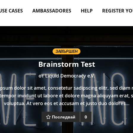
USE CASES
AMBASSADORES
HELP
REGISTER Y
ЗАВЪРШЕН
Brainstorm Test
от
Liquid Democracy e.V.
psum dolor sit amet, consetetur sadipscing elitr, sed dia
tempor invidunt ut labore et dolore magna aliquyam erat, 
voluptua. At vero eos et accusam et justo duo dolores…
Последвай
0