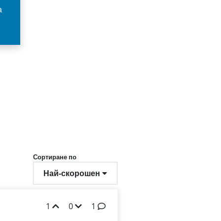
а
Сортиране по
Най-скорошен
1
0
1