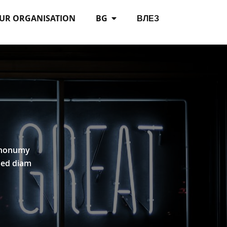
OUR ORGANISATION
BG
ВЛЕЗ
m nonumy
sed diam