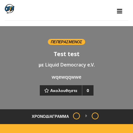
ΠΕΠΕΡΑΣΜΈΝΟΣ
Test test
με
Liquid Democracy e.V.
wqewqqwwe
Ακολουθηστε
0
ΧΡΟΝΟΔΙΆΓΡΑΜΜΑ