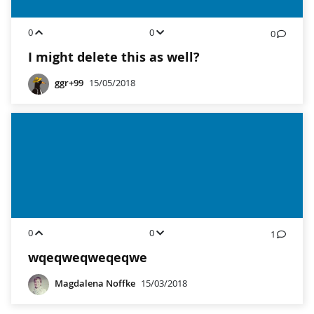
0
0
0
I might delete this as well?
ggr+99
15/05/2018
0
0
1
wqeqweqweqeqwe
Magdalena Noffke
15/03/2018