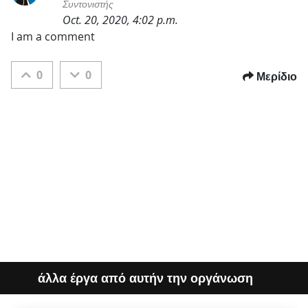
Συντονιστής
Oct. 20, 2020, 4:02 p.m.
Κατηγορίες
I am a comment
0
0
Μερίδιο
άλλα έργα από αυτήν την οργάνωση