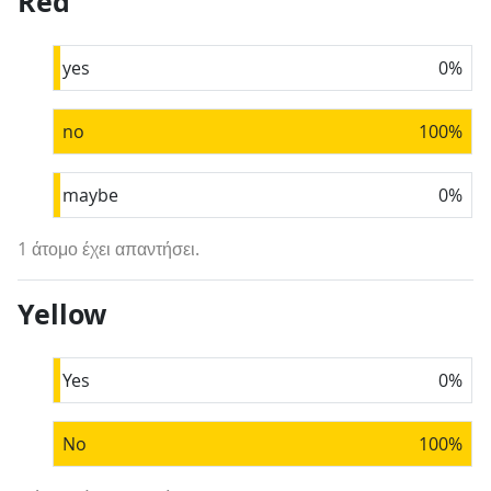
Red
yes
0
%
no
100
%
maybe
0
%
1 άτομο έχει απαντήσει.
Yellow
Yes
0
%
No
100
%