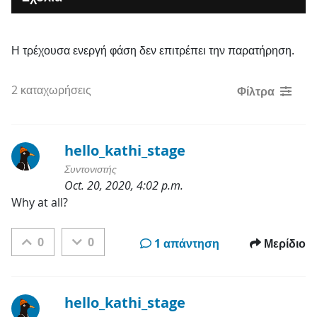
Η τρέχουσα ενεργή φάση δεν επιτρέπει την παρατήρηση.
2 καταχωρήσεις
Φίλτρα
hello_kathi_stage
Συντονιστής
Oct. 20, 2020, 4:02 p.m.
Κατηγορίες
Why at all?
0
0
1 απάντηση
Μερίδιο
hello_kathi_stage