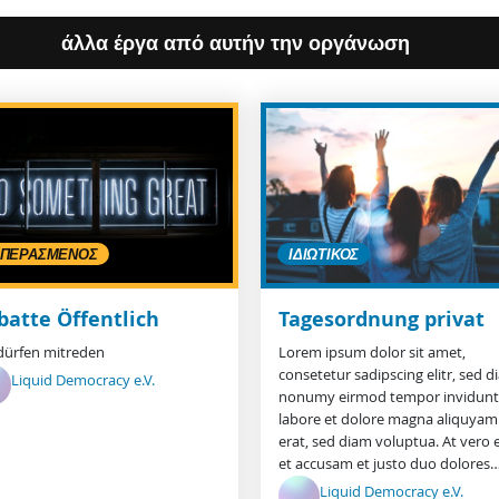
άλλα έργα από αυτήν την οργάνωση
ΠΕΡΑΣΜΈΝΟΣ
ΙΔΙΩΤΙΚΌΣ
batte Öffentlich
Tagesordnung privat
 dürfen mitreden
Lorem ipsum dolor sit amet,
consetetur sadipscing elitr, sed 
Liquid Democracy e.V.
nonumy eirmod tempor invidunt
labore et dolore magna aliquyam
erat, sed diam voluptua. At vero 
et accusam et justo duo dolores
Liquid Democracy e.V.