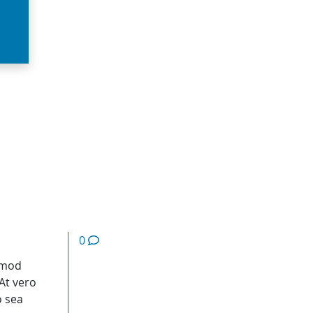
0
rmod
At vero
o sea