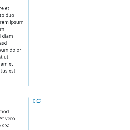
,
re et
sto duo
Lorem ipsum
am
d diam
kasd
psum dolor
t ut
sam et
tus est
0
rmod
At vero
o sea