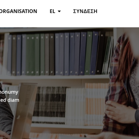
 ORGANISATION
EL
ΣΎΝΔΕΣΗ
m nonumy
sed diam