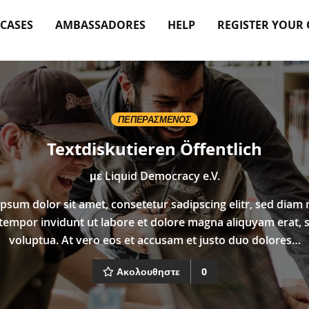
 CASES
AMBASSADORES
HELP
REGISTER YOUR
ΠΕΠΕΡΑΣΜΈΝΟΣ
Textdiskutieren Öffentlich
με
Liquid Democracy e.V.
psum dolor sit amet, consetetur sadipscing elitr, sed dia
tempor invidunt ut labore et dolore magna aliquyam erat, 
voluptua. At vero eos et accusam et justo duo dolores…
Ακολουθηστε
0