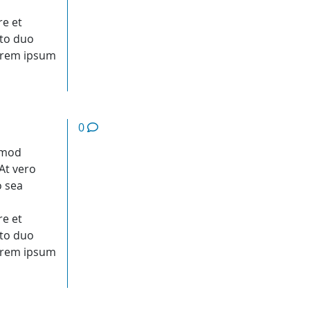
,
re et
sto duo
Lorem ipsum
0
rmod
At vero
o sea
,
re et
sto duo
Lorem ipsum