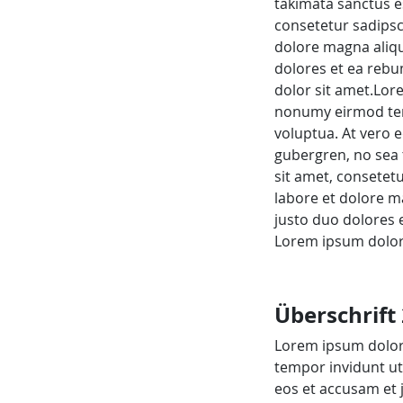
takimata sanctus e
consetetur sadipsc
dolore magna aliqu
dolores et ea rebu
dolor sit amet.Lor
nonumy eirmod tem
voluptua. At vero e
gubergren, no sea 
sit amet, consetet
labore et dolore m
justo duo dolores 
Lorem ipsum dolor 
Überschrift 
Lorem ipsum dolor 
tempor invidunt ut
eos et accusam et 