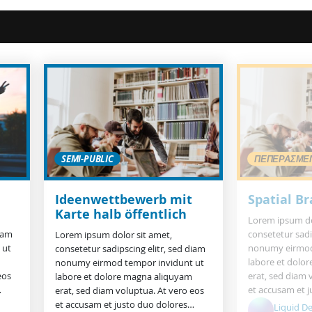
SEMI-PUBLIC
ΠΕΠΕΡΑΣΜΈ
Ideenwettbewerb mit
Spatial B
Karte halb öffentlich
Lorem ipsum do
diam
consetetur sadi
Lorem ipsum dolor sit amet,
 ut
nonumy eirmod
consetetur sadipscing elitr, sed diam
labore et dolo
nonumy eirmod tempor invidunt ut
eos
erat, sed diam 
labore et dolore magna aliquyam
…
et accusam et 
erat, sed diam voluptua. At vero eos
et accusam et justo duo dolores…
Liquid D