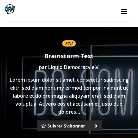
FINI
Brainstorm Test
par
Liquid Democracy e.V.
Lorem ipsum dolor sit amet, consetetur sadipscing
elitr, sed diam nonumy eirmod tempor invidunt ut
labore et dolore magna aliquyam erat, sed diam
voluptua. At vero eos et accusam et justo duo
dolores…
Suivre/ S'abonner
0