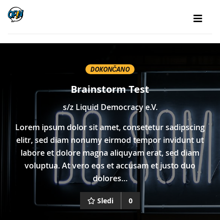
DOKONČANO
Brainstorm Test
s/z
Liquid Democracy e.V.
Lorem ipsum dolor sit amet, consetetur sadipscing
elitr, sed diam nonumy eirmod tempor invidunt ut
labore et dolore magna aliquyam erat, sed diam
voluptua. At vero eos et accusam et justo duo
dolores…
Sledi
0