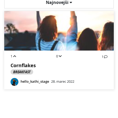
Najnovejši
1
0
1
Cornflakes
BREAKFAST
hello_kathi_stage
28. marec 2022