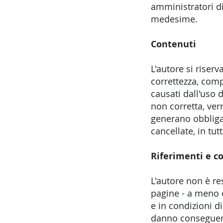
amministratori di
medesime.
Contenuti
L'autore si riserv
correttezza, comp
causati dall'uso 
non corretta, ver
generano obbligaz
cancellate, in tu
Riferimenti e c
L'autore non è re
pagine - a meno c
e in condizioni di
danno conseguente