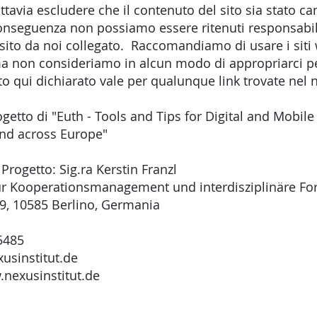
avia escludere che il contenuto del sito sia stato ca
conseguenza non possiamo essere ritenuti responsabil
ito da noi collegato. Raccomandiamo di usare i siti 
ma non consideriamo in alcun modo di appropriarci pe
o qui dichiarato vale per qualunque link trovate nel 
etto di "Euth - Tools and Tips for Digital and Mobile
and across Europe"
Progetto: Sig.ra Kerstin Franzl
 für Kooperationsmanagement und interdisziplinäre 
59, 10585 Berlino, Germania
5485
usinstitut.de
.nexusinstitut.de