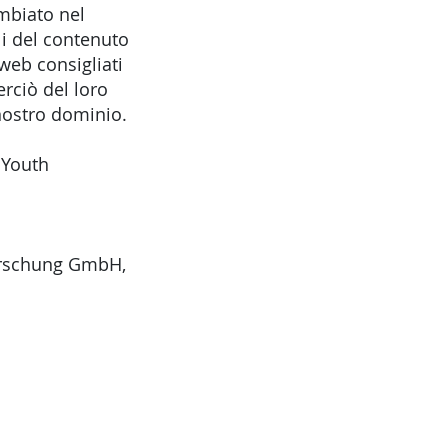
mbiato nel
i del contenuto
web consigliati
rciò del loro
nostro dominio.
 Youth
Forschung GmbH,