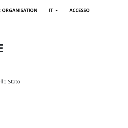
R ORGANISATION
IT
ACCESSO
E
llo Stato