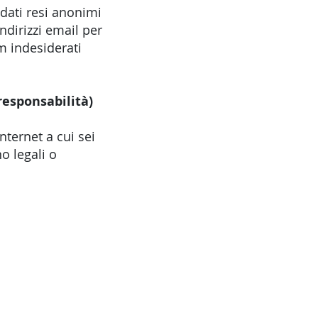
 dati resi anonimi
indirizzi email per
m indesiderati
responsabilità)
ternet a cui sei
o legali o