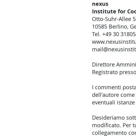
nexus
Institute for C
Otto-Suhr-Allee 
10585 Berlino, G
Tel. +49 30 3180
www.nexusinstitu
mail@nexusinstit
Direttore Amminis
Registrato presso
I commenti postat
dell'autore come 
eventuali istanze
Desideriamo sott
modificato. Per t
collegamento con 