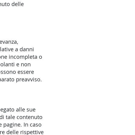
nuto delle
levanza,
lative a danni
ione incompleta o
colanti e non
possono essere
eparato preavviso.
legato alle sue
di tale contenuto
le pagine. In caso
e delle rispettive