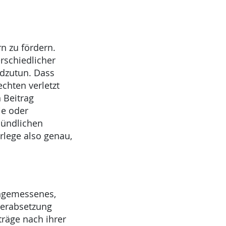
rn zu fördern.
rschiedlicher
dzutun. Dass
chten verletzt
 Beitrag
ie oder
mündlichen
rlege also genau,
angemessenes,
Herabsetzung
räge nach ihrer