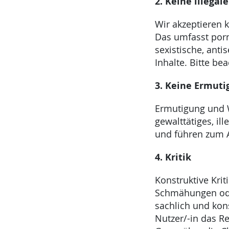
2. Keine illega
Wir akzeptieren 
Das umfasst porn
sexistische, anti
Inhalte. Bitte be
3. Keine Ermut
Ermutigung und 
gewalttätiges, i
und führen zum 
4. Kritik
Konstruktive Krit
Schmähungen ode
sachlich und kons
Nutzer/-in das Re