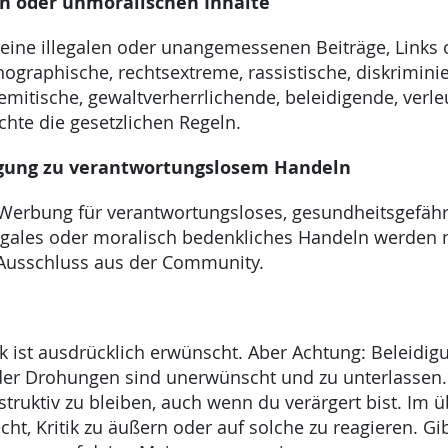
len oder unmoralischen Inhalte
keine illegalen oder unangemessenen Beiträge, Links
ographische, rechtsextreme, rassistische, diskrimini
semitische, gewaltverherrlichende, beleidigende, verl
achte die gesetzlichen Regeln.
igung zu verantwortungslosem Handeln
Werbung für verantwortungsloses, gesundheitsgefäh
llegales oder moralisch bedenkliches Handeln werden 
Ausschluss aus der Community.
ik ist ausdrücklich erwünscht. Aber Achtung: Beleidig
r Drohungen sind unerwünscht und zu unterlassen.
truktiv zu bleiben, auch wenn du verärgert bist. Im ü
cht, Kritik zu äußern oder auf solche zu reagieren. G