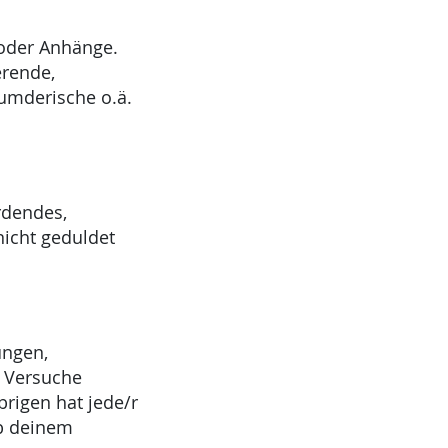
 oder Anhänge.
erende,
eumderische o.ä.
rdendes,
nicht geduldet
ungen,
 Versuche
brigen hat jede/r
ib deinem