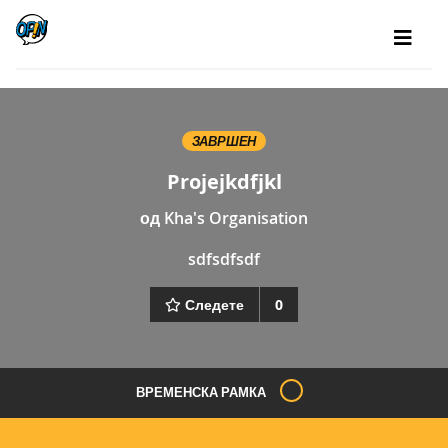
ЗАВРШЕН
Projejkdfjkl
од
Kha's Organisation
sdfsdfsdf
Следете
0
ВРЕМЕНСКА РАМКА