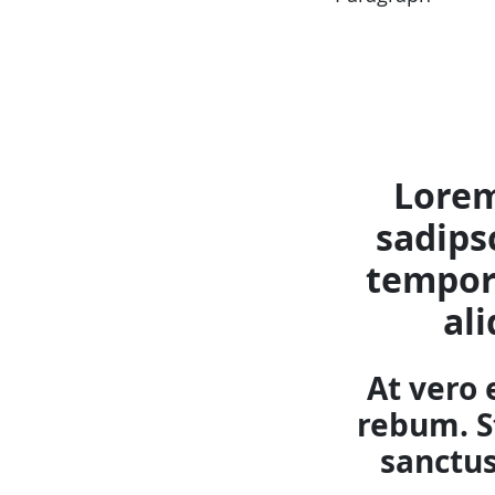
Lorem
sadips
tempor 
al
At vero 
rebum. S
sanctus