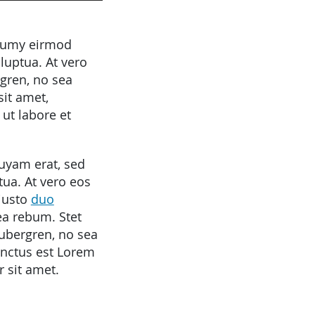
onumy eirmod
luptua. At vero
rgren, no sea
it amet,
ut labore et
uyam erat, sed
ua. At vero eos
justo
duo
ea rebum. Stet
gubergren, no sea
anctus est Lorem
 sit amet.