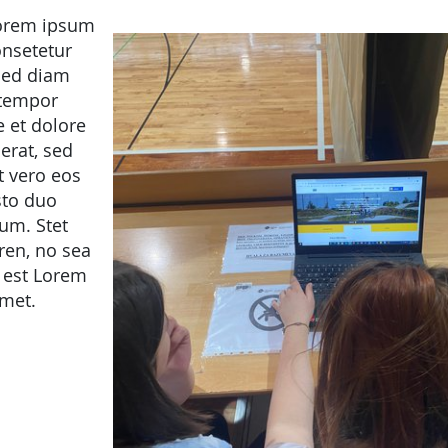
Lorem ipsum
onsetetur
 sed diam
tempor
e et dolore
erat, sed
t vero eos
sto duo
um. Stet
ren, no sea
 est Lorem
amet.