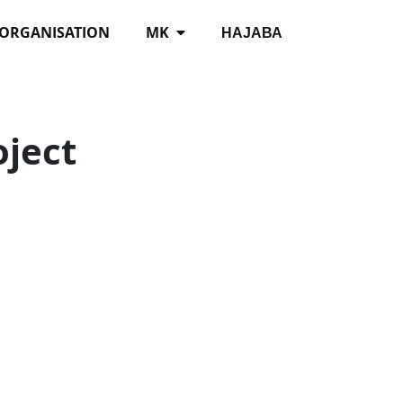
 ORGANISATION
MK
НАЈАВА
oject