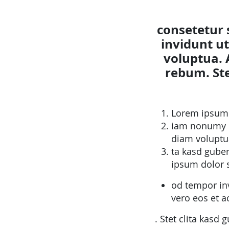
consetetur 
invidunt u
voluptua. 
rebum. Ste
Lorem ipsum d
iam nonumy e
diam voluptua
ta kasd gube
ipsum dolor s
od tempor inv
vero eos et 
. Stet clita kasd