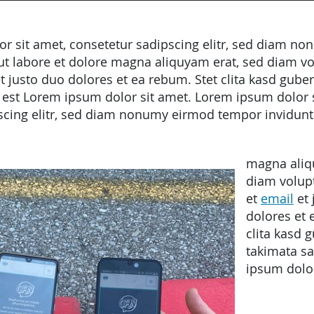
r sit amet, consetetur sadipscing elitr, sed diam n
ut labore et dolore magna aliquyam erat, sed diam vo
 justo duo dolores et ea rebum. Stet clita kasd gube
 est Lorem ipsum dolor sit amet. Lorem ipsum dolor s
scing elitr, sed diam nonumy eirmod tempor invidunt 
magna aliq
diam volupt
et
email
et 
dolores et 
clita kasd 
takimata s
ipsum dolor