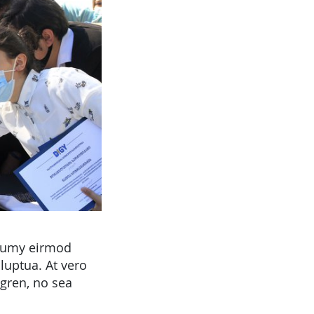
onumy eirmod
luptua. At vero
rgren, no sea