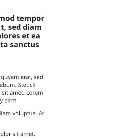
irmod tempor
t, sed diam
lores et ea
ata sanctus
iquyam erat, sed
ebum. Stet cli
 sit amet. Lorem
my eirm
diam voluptua. At
olor sit amet.