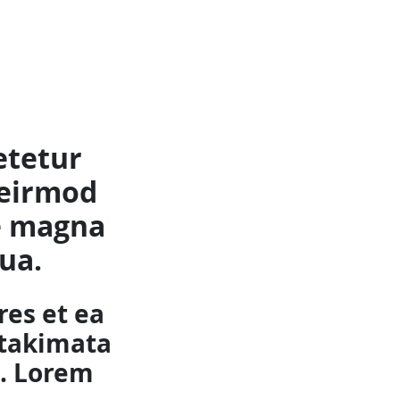
etetur
 eirmod
re magna
ua.
res et ea
 takimata
t. Lorem