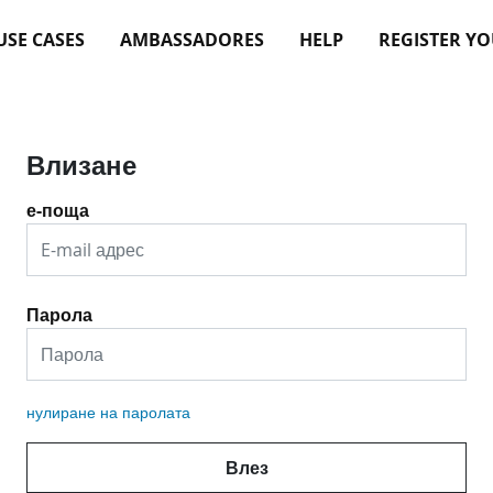
USE CASES
AMBASSADORES
HELP
REGISTER Y
Влизане
е-поща
Парола
нулиране на паролата
Влез